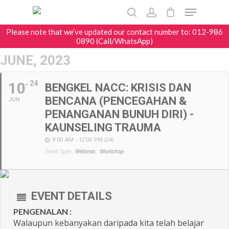
Please note that we’ve updated our contact number to: 012-986
0890 (Call/WhatsApp)
JUNE, 2023
Hit enter to search or ESC to close
10
24
BENGKEL NACC: KRISIS DAN
BENCANA (PENCEGAHAN &
JUN
PENANGANAN BUNUH DIRI) -
KAUNSELING TRAUMA
9:00 AM - 12:00 PM
(24)
Event Type:
Webinar,
Workshop
EVENT DETAILS
PENGENALAN :
Walaupun kebanyakan daripada kita telah belajar