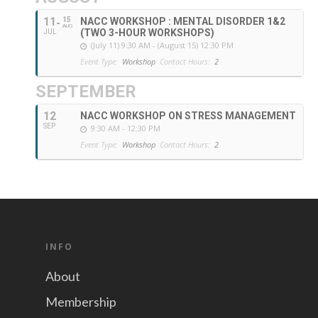
11
15
NACC WORKSHOP : MENTAL DISORDER 1&2
AUG
(TWO 3-HOUR WORKSHOPS)
JUL
(July 11) 9:30 AM - (August 15) 12:30 PM
Event Type:
Workshop
Contact Hours:
2
SEPTEMBER
12
NACC WORKSHOP ON STRESS MANAGEMENT
SEP
9:30 AM - 12:30 PM
Event Type:
Workshop
Contact Hours:
2
INFO
About
Membership